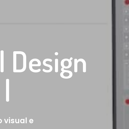
l Design
 visual e