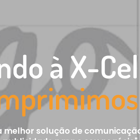
do à X-Cel
Imprimi
|
 melhor solução de comunicação